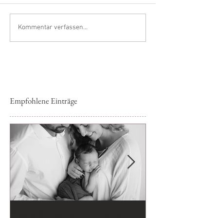
Kommentar verfassen...
Empfohlene Einträge
Nicole & Georg - Endlich zu
Bald zu Dritt