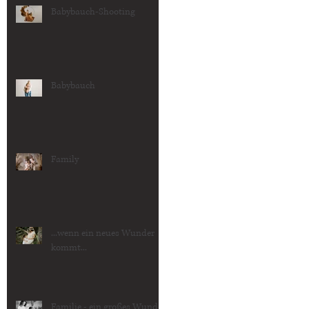
Babybauch-Shooting
Babybauch
Family
...wenn ein neues Wunder
kommt...
Familie - ein großes Wunder