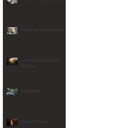
ein kleines Wunder mehr...
...warten auf ein kleines
Wunder...
Familytime
Happy Birthday