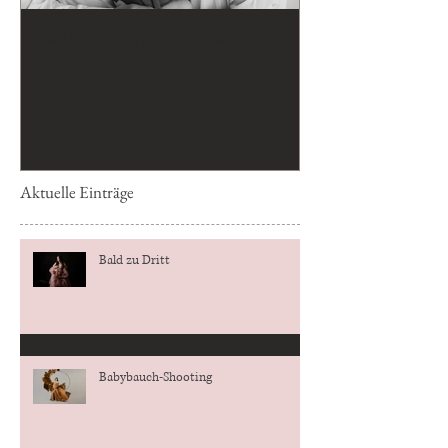
Nicole & Georg - Endlich zu
Bald zu Dritt
Dritt
Aktuelle Einträge
Bald zu Dritt
Babybauch-Shooting